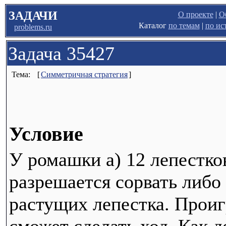
ЗАДАЧИ
О проекте
|
О
Каталог
по темам
|
по ис
problems.ru
Задача 35427
Тема:
[
Симметричная стратегия
]
Условие
У ромашки а) 12 лепестков
разрешается сорвать либо 
растущих лепестка. Проиг