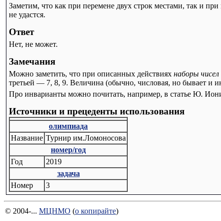
Заметим, что как при перемене двух строк местами, так и при
не удастся.
Ответ
Нет, не может.
Замечания
Можно заметить, что при описанных действиях
наборы чисел
третьей — 7, 8, 9. Величина (обычно, числовая, но бывает и и
Про инварианты можно почитать, например, в статье Ю. Ион
Источники и прецеденты использования
олимпиада
Название
Турнир им.Ломоносова
номер/год
Год
2019
задача
Номер
3
© 2004-...
МЦНМО
(
о копирайте
)