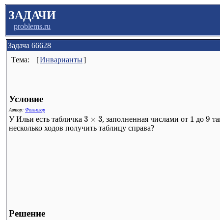
ЗАДАЧИ
problems.ru
Задача 66628
Тема:
[
Инварианты
]
Условие
Автор:
Фольклор
3
×
3
1
9
У Ильи есть табличка
, заполненная числами от
до
та
несколько ходов получить таблицу справа?
Решение