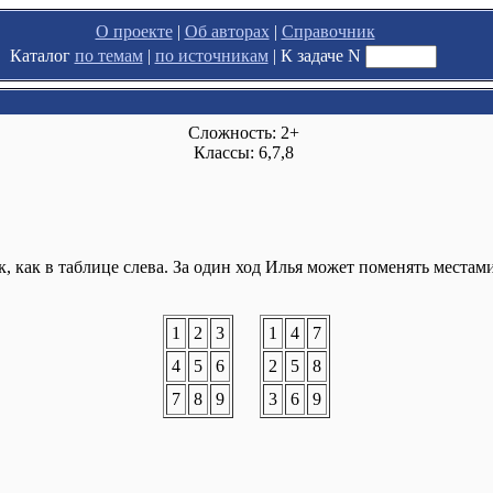
О проекте
|
Об авторах
|
Справочник
Каталог
по темам
|
по источникам
|
К задаче N
Сложность: 2+
Классы: 6,7,8
к, как в таблице слева. За один ход Илья может поменять места
1
2
3
1
4
7
4
5
6
2
5
8
7
8
9
3
6
9