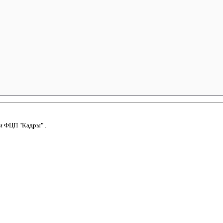
и
ФЦП "Кадры"
.