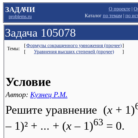
ЗАДАЧИ
О проекте
|
О
Каталог
по темам
|
по ис
problems.ru
Задача 105078
[
Формулы сокращенного умножения (прочее)
]
Темы:
[
Уравнения высших степеней (прочее)
]
Условие
Автор:
Кузнец Р.М.
Решите уравнение (
x
+ 1)
63
– 1)² + ... + (
x
– 1)
= 0.