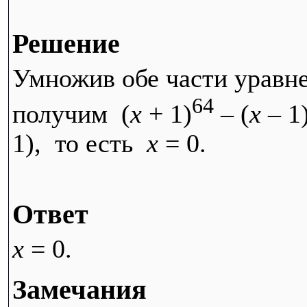
Решение
Умножив обе части уравне
64
получим (
x
+ 1)
– (
x
– 1
1), то есть
x
= 0.
Ответ
x
= 0.
Замечания