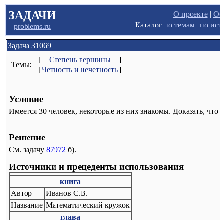
ЗАДАЧИ
О проекте
|
О
Каталог
по темам
|
по ис
problems.ru
Задача 31069
[
Степень вершины
]
Темы:
[
Четность и нечетность
]
Условие
Имеется 30 человек, некоторые из них знакомы. Доказать, чт
Решение
См. задачу
87972
б).
Источники и прецеденты использования
книга
Автор
Иванов С.В.
Название
Математический кружок
глава