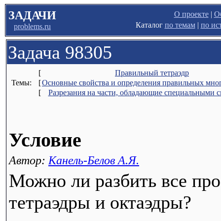
ЗАДАЧИ
О проекте
|
О
Каталог
по темам
|
по ис
problems.ru
Задача 98305
[
Правильный тетраэдр
Темы:
[
Основные свойства и определения правильных мно
[
Разрезания на части, обладающие специальными 
Условие
Автор:
Канель-Белов А.Я.
Можно ли разбить все про
тетраэдры и октаэдры?