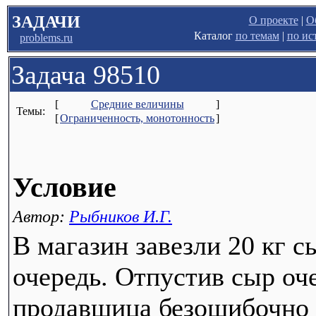
ЗАДАЧИ
О проекте
|
О
Каталог
по темам
|
по ис
problems.ru
Задача 98510
[
Средние величины
]
Темы:
[
Ограниченность, монотонность
]
Условие
Автор:
Рыбников И.Г.
В магазин завезли 20 кг с
очередь. Отпустив сыр оч
продавщица безошибочно 