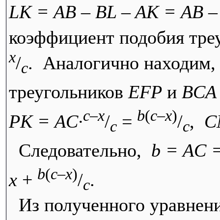
LK = AB – BL – AK = AB –
коэффициент подобия тре
x
/
. Аналогично находим,
c
треугольников
EFP
и
BCA
c–x
b
(
c–x
)
PK = AC·
/
=
/
,
C
c
c
Следовательно,
b = AC 
b
(
c–x
)
x
+
/
.
c
Из полученного уравнен