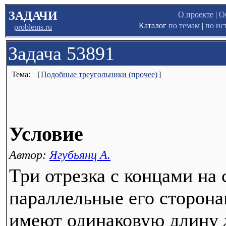
ЗАДАЧИ
О проекте
|
О
Каталог
по темам
|
по ис
problems.ru
Задача 53891
Тема:
[
Подобные треугольники (прочее)
]
Условие
Автор:
Ягубьянц А.
Три отрезка с концами на 
параллельные его сторонам
имеют одинаковую длину