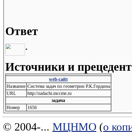
Ответ
.
Источники и прецеден
web-сайт
Название
Система задач по геометрии Р.К.Гордина
URL
http://zadachi.mccme.ru
задача
Номер
1656
© 2004-...
МЦНМО
(
о коп