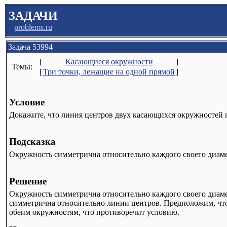
ЗАДАЧИ
problems.ru
Задача 53994
[
Касающиеся окружности
]
Темы:
[
Три точки, лежащие на одной прямой
]
Условие
Докажите, что линия центров двух касающихся окружностей п
Подсказка
Окружность симметрична относительно каждого своего диаме
Решение
Окружность симметрична относительно каждого своего диамет
симметрична относительно линии центров. Предположим, что 
обеим окружностям, что противоречит условию.