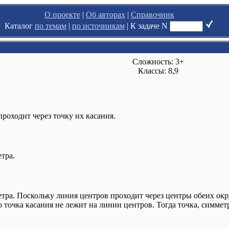
О проекте
|
Об авторах
|
Справочник
Каталог
по темам
|
по источникам
|
К задаче N
Сложность: 3+
Классы: 8,9
роходит через точку их касания.
тра.
ра. Поскольку линия центров проходит через центры обеих окру
точка касания не лежит на линии центров. Тогда точка, симме