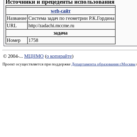
Источники и прецеденты использования
web-сайт
Название
Система задач по геометрии Р.К.Гордина
URL
http://zadachi.mccme.ru
задача
Номер
1758
© 2004-...
МЦНМО
(
о копирайте
)
Проект осуществляется при поддержке
Департамента образования г.Москвы