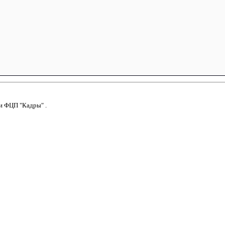
и
ФЦП "Кадры"
.