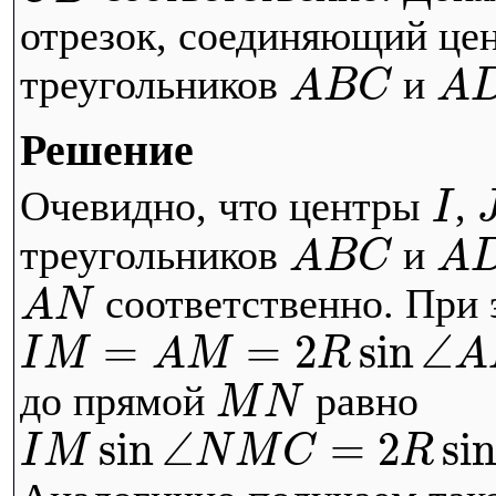
отрезок, соединяющий це
треугольников
и
A
B
C
A
Решение
Очевидно, что центры
,
I
треугольников
и
A
B
C
A
соответственно. При э
A
N
=
=
2
sin
∠
I
M
A
M
R
A
до прямой
равно
M
N
sin
∠
=
2
si
I
M
N
M
C
R