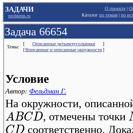
ЗАДАЧИ
О проекте
|
О
Каталог
по темам
|
по ис
problems.ru
Задача 66654
[
Описанные четырехугольники
]
Темы:
[
Вписанные и описанные окружности
]
Условие
Автор:
Фельдман Г.
На окружности, описанно
, отмечены точки
A
B
C
D
соответственно. Дока
C
D