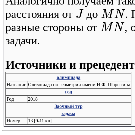
Аналогично получаем так
расстояния от
до
.
J
M
N
разные стороны от
, 
M
N
задачи.
Источники и прецеден
олимпиада
Название
Олимпиада по геометрии имени И.Ф. Шарыгина
год
Год
2018
Заочный тур
задача
Номер
13 [9-11 кл]