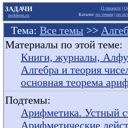
ЗАДАЧИ
О проекте
|
О
Каталог
по темам
|
по ис
problems.ru
Тема:
Все темы
>>
Алгеб
Материалы по этой теме:
Книги, журналы, Алфут
Алгебра и теория чисе
основная теорема ари
Подтемы:
Арифметика. Устный сч
Арифметические дейст