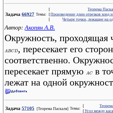
[
Теорема Паск
Задача
66927
Темы:
[
Произведение длин отрезков хорд и
[
Четыре точки, лежащие на о
Автор:
Акопян А.В.
Окружность, проходящая
, пересекает его стор
A
B
C
D
соответственно. Окружнос
пересекает прямую
в то
A
C
лежат на одной окружност
[
Теорем
Задача
57105
Темы:
[Теорема Паскаля]
[
Угол между кас