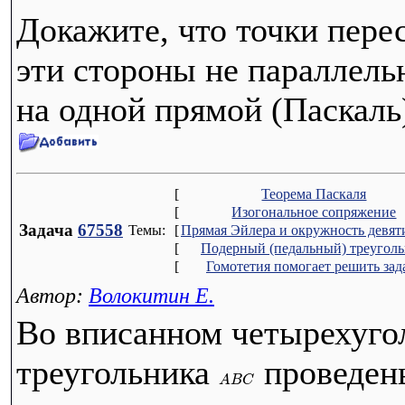
Докажите, что точки пере
эти стороны не параллель
на одной прямой (Паскаль
[
Теорема Паскаля
[
Изогональное сопряжение
Задача
67558
Темы:
[
Прямая Эйлера и окружность девят
[
Подерный (педальный) треугол
[
Гомотетия помогает решить зад
Автор:
Волокитин Е.
Во вписанном четырехуго
треугольника
проведен
A
B
C