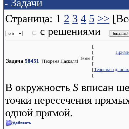
Задачи
Страница: 1
2
3
4
5
>>
[Вс
с решениями
[
[
Приме
[
Темы:
Задача
58451
[Теорема Паскаля]
[
[
Теорема о длинах
[
В окружность
S
вписан ше
точки пересечения прямы
одной прямой.