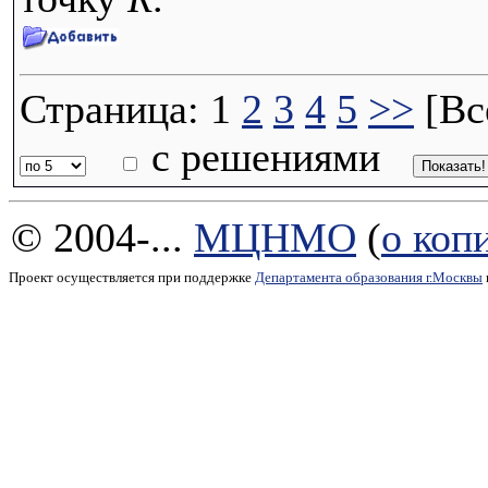
Страница: 1
2
3
4
5
>>
[Вс
с решениями
© 2004-...
МЦНМО
(
о коп
Проект осуществляется при поддержке
Департамента образования г.Москвы