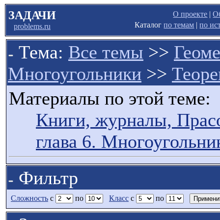
ЗАДАЧИ
О проекте
|
О
Каталог
по темам
|
по ис
problems.ru
Тема:
Все темы
>>
Геоме
Многоугольники
>>
Теоре
Материалы по этой теме:
Книги, журналы, Прасо
глава 6. Многоугольни
Фильтр
Сложность
с
по
Класс
с
по