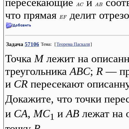
пересекающие
и
соотв
A
C
A
B
что прямая
делит отрез
E
F
Задача
57106
Тема:
[
Теорема Паскаля
]
Точка
M
лежит на описан
треугольника
ABC
;
R
— пр
и
CR
пересекают описанну
Докажите, что точки пер
и
CA
,
MC
и
AB
лежат на 
1
точку
R
.